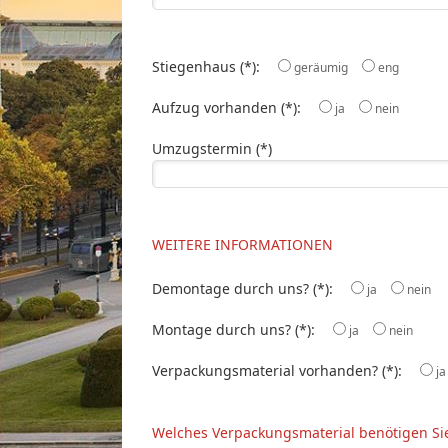
Stiegenhaus (*):
geräumig
eng
Aufzug vorhanden (*):
ja
nein
Umzugstermin (*)
WEITERE INFORMATIONEN
Demontage durch uns? (*):
ja
nein
Montage durch uns? (*):
ja
nein
Verpackungsmaterial vorhanden? (*):
ja
Welches Verpackungsmaterial benötigen Si