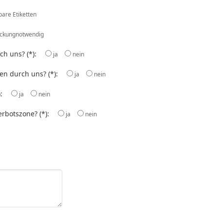
bare Etiketten
ackungnotwendig
h uns? (*):
ja
nein
n durch uns? (*):
ja
nein
):
ja
nein
erbotszone? (*):
ja
nein