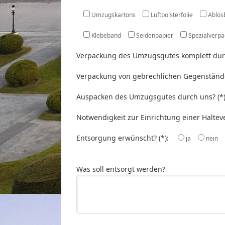
Umzugskartons
Luftpolsterfolie
Ablös
Klebeband
Seidenpapier
Spezialverp
Verpackung des Umzugsgutes komplett durc
Verpackung von gebrechlichen Gegenstände
Auspacken des Umzugsgutes durch uns? (*
Notwendigkeit zur Einrichtung einer Haltev
Entsorgung erwünscht? (*):
ja
nein
Was soll entsorgt werden?