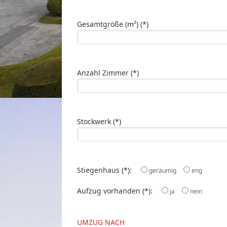
Gesamtgröße (m²) (*)
Anzahl Zimmer (*)
Stockwerk (*)
Stiegenhaus (*):
geräumig
eng
Aufzug vorhanden (*):
ja
nein
UMZUG NACH